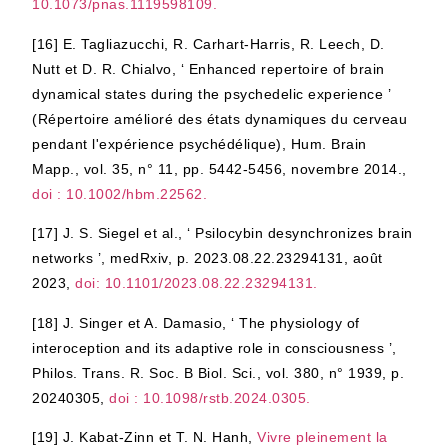
10.1073/pnas.1119598109.
[16]
E. Tagliazucchi, R. Carhart-Harris, R. Leech, D.
Nutt et D. R. Chialvo, ‘ Enhanced repertoire of brain
dynamical states during the psychedelic experience ’
(Répertoire amélioré des états dynamiques du cerveau
pendant l'expérience psychédélique), Hum. Brain
Mapp., vol. 35, n° 11, pp. 5442-5456, novembre 2014.,
doi : 10.1002/hbm.22562.
[17]
J. S. Siegel et al., ‘ Psilocybin desynchronizes brain
networks ’, medRxiv, p. 2023.08.22.23294131, août
2023,
doi: 10.1101/2023.08.22.23294131.
[18]
J. Singer et A. Damasio, ‘ The physiology of
interoception and its adaptive role in consciousness ’,
Philos. Trans. R. Soc. B Biol. Sci., vol. 380, n° 1939, p.
20240305,
doi : 10.1098/rstb.2024.0305.
[19]
J. Kabat-Zinn et T. N. Hanh,
Vivre pleinement la