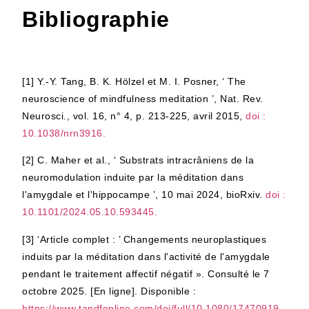
Bibliographie
[1]
Y.-Y. Tang, B. K. Hölzel et M. I. Posner, ‘ The
neuroscience of mindfulness meditation ’, Nat. Rev.
Neurosci., vol. 16, n° 4, p. 213-225, avril 2015,
doi :
10.1038/nrn3916.
[2]
C. Maher et al., ‘ Substrats intracrâniens de la
neuromodulation induite par la méditation dans
l'amygdale et l'hippocampe ’, 10 mai 2024, bioRxiv.
doi :
10.1101/2024.05.10.593445.
[3]
‘Article complet : ’ Changements neuroplastiques
induits par la méditation dans l'activité de l'amygdale
pendant le traitement affectif négatif ». Consulté le 7
octobre 2025. [En ligne]. Disponible :
https://www.tandfonline.com/doi/full/10.1080/17470919.