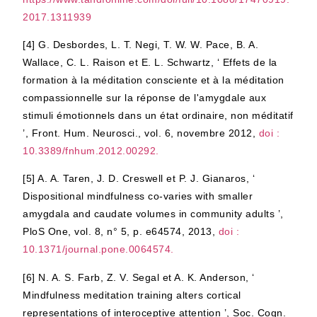
2017.1311939
[4]
G. Desbordes, L. T. Negi, T. W. W. Pace, B. A.
Wallace, C. L. Raison et E. L. Schwartz, ‘ Effets de la
formation à la méditation consciente et à la méditation
compassionnelle sur la réponse de l'amygdale aux
stimuli émotionnels dans un état ordinaire, non méditatif
’, Front. Hum. Neurosci., vol. 6, novembre 2012,
doi :
10.3389/fnhum.2012.00292.
[5]
A. A. Taren, J. D. Creswell et P. J. Gianaros, ‘
Dispositional mindfulness co-varies with smaller
amygdala and caudate volumes in community adults ’,
PloS One, vol. 8, n° 5, p. e64574, 2013,
doi :
10.1371/journal.pone.0064574.
[6]
N. A. S. Farb, Z. V. Segal et A. K. Anderson, ‘
Mindfulness meditation training alters cortical
representations of interoceptive attention ’, Soc. Cogn.