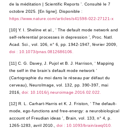
de la méditation | Scientific Reports ’. Consulté le 7
octobre 2025. [En ligne]. Disponible :
https://www.nature.com/articles/s41598-022-27121-x
[10]
Y. I. Sheline et al., ‘ The default mode network and
self-referential processes in depression ’, Proc. Natl.
Acad. Sci., vol. 106, n° 6, pp. 1942-1947, février 2009,
doi : 10.1073/pnas.0812686106.
[11]
C. G. Davey, J. Pujol et B. J. Harrison, ‘ Mapping
the self in the brain’s default mode network ’
(Cartographie du moi dans le réseau par défaut du
cerveau), NeuroImage, vol. 132, pp. 390-397, mai
2016,
doi: 10.1016/j.neuroimage.2016.02.022.
[12]
R. L. Carhart-Harris et K. J. Friston, ‘ The default-
mode, ego-functions and free-energy: a neurobiological
account of Freudian ideas ’, Brain, vol. 133, n° 4, p.
1265-1283, avril 2010.,
doi : 10.1093/brain/awq010.