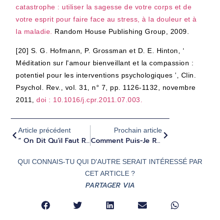
catastrophe : utiliser la sagesse de votre corps et de
votre esprit pour faire face au stress, à la douleur et à
la maladie.
Random House Publishing Group, 2009.
[20]
S. G. Hofmann, P. Grossman et D. E. Hinton, ‘
Méditation sur l'amour bienveillant et la compassion :
potentiel pour les interventions psychologiques ’, Clin.
Psychol. Rev., vol. 31, n° 7, pp. 1126-1132, novembre
2011,
doi : 10.1016/j.cpr.2011.07.003.
Article précédent
Prochain article
“ On Dit Qu'il Faut Ressentir Un Appel ” – Rapports De Voyage Avec La Psilocybine D'Evolute – Maximilian
Comment Puis-Je Réguler Mon Système Nerveux Grâce À Ma Respiration ?
QUI CONNAIS-TU QUI D'AUTRE SERAIT INTÉRESSÉ PAR
CET ARTICLE ?
PARTAGER VIA