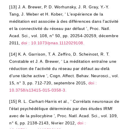
[13]
J. A. Brewer, P. D. Worhunsky, J. R. Gray, Y.-Y.
Tang, J. Weber et H. Kober, ‘ L'expérience de la
méditation est associée à des différences dans l'activité
et la connectivité du réseau par défaut ’, Proc. Natl.
Acad. Sci., vol. 108, n° 50, pp. 20254-20259, décembre
2011,
doi : 10.1073/pnas.1112029108.
[14]
K. A. Garrison, T. A. Zeffiro, D. Scheinost, R. T.
Constable et J. A. Brewer, ‘ La méditation entraîne une
réduction de l'activité du réseau par défaut au-delà
d'une tâche active ’, Cogn. Affect. Behav. Neurosci., vol.
15, n° 3, pp. 712-720, septembre 2015,
doi :
10.3758/s13415-015-0358-3.
[15]
R. L. Carhart-Harris et al., ‘ Corrélats neuronaux de
l'état psychédélique déterminés par des études IRMf
avec de la psilocybine ’, Proc. Natl. Acad. Sci., vol. 109,
n° 6, pp. 2138-2143, février 2012,
doi :