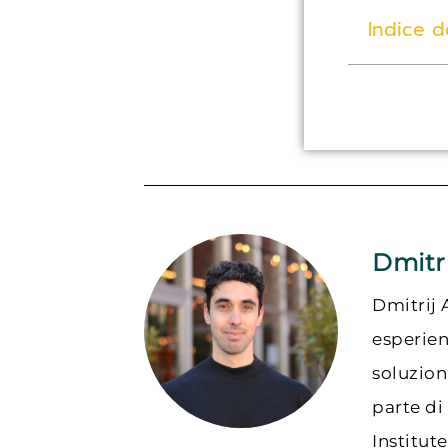
Indice d
Dmitr
Dmitrij 
esperien
soluzioni
parte di
Institut