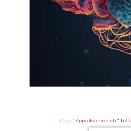
Casa
"
Approfondimenti
"
Tutt