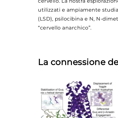
cervello. La nostra esplorazi
utilizzati e ampiamente studiat
(LSD), psilocibina e N, N-dim
“cervello anarchico”.
La connessione de