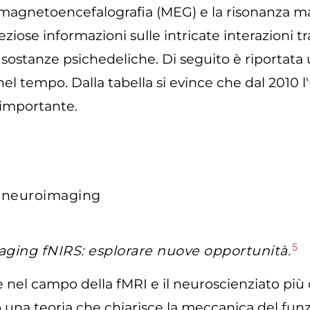
la magnetoencefalografia (MEG) e la risonanza m
iose informazioni sulle intricate interazioni tra
sostanze psichedeliche. Di seguito è riportata
el tempo. Dalla tabella si evince che dal 2010 l'
 importante.
5
aging fNIRS: esplorare nuove opportunità.
e nel campo della fMRI e il neuroscienziato più ci
o una teoria che chiarisce la meccanica del fu