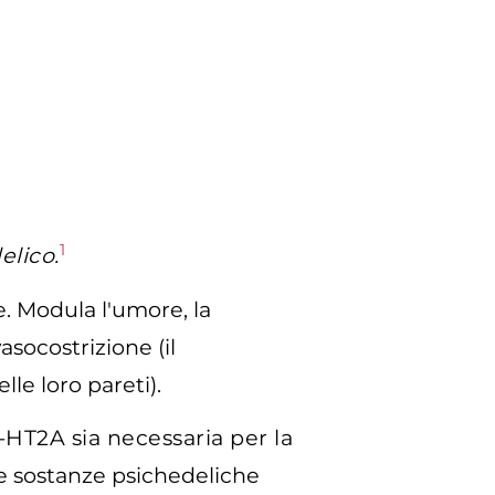
1
elico.
. Modula l'umore, la
asocostrizione (il
lle loro pareti).
5-HT2A sia necessaria per la
e sostanze psichedeliche