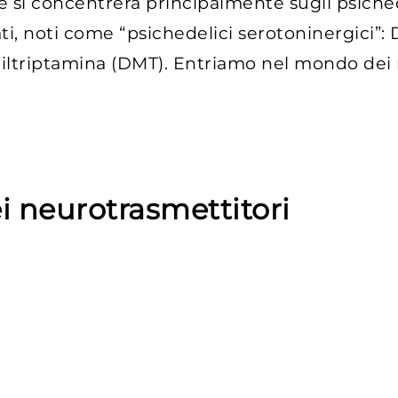
one si concentrerà principalmente sugli psic
i, noti come “psichedelici serotoninergici”: D
etiltriptamina (DMT). Entriamo nel mondo dei 
i neurotrasmettitori