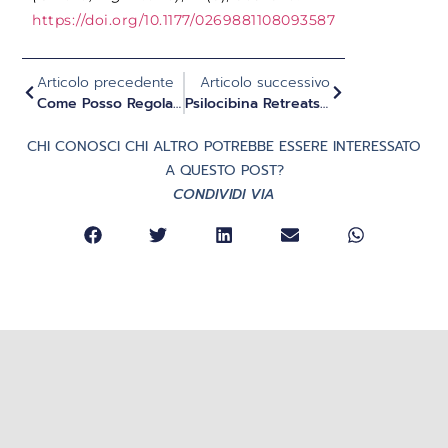
https://doi.org/10.1177/0269881108093587
Articolo precedente
Articolo successivo
Come Posso Regolare Il Mio Sistema Nervoso Con Il Movimento?
Psilocibina Retreats Privata O Di Gruppo: Qual È La Migliore?
CHI CONOSCI CHI ALTRO POTREBBE ESSERE INTERESSATO
A QUESTO POST?
CONDIVIDI VIA