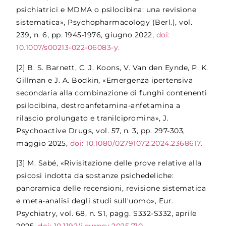
psichiatrici e MDMA o psilocibina: una revisione
sistematica», Psychopharmacology (Berl.), vol.
239, n. 6, pp. 1945-1976, giugno 2022,
doi:
10.1007/s00213-022-06083-y.
[2]
B. S. Barnett, C. J. Koons, V. Van den Eynde, P. K.
Gillman e J. A. Bodkin, «Emergenza ipertensiva
secondaria alla combinazione di funghi contenenti
psilocibina, destroanfetamina-anfetamina a
rilascio prolungato e tranilcipromina», J.
Psychoactive Drugs, vol. 57, n. 3, pp. 297-303,
maggio 2025,
doi: 10.1080/02791072.2024.2368617.
[3]
M. Sabé, «Rivisitazione delle prove relative alla
psicosi indotta da sostanze psichedeliche:
panoramica delle recensioni, revisione sistematica
e meta-analisi degli studi sull'uomo», Eur.
Psychiatry, vol. 68, n. S1, pagg. S332-S332, aprile