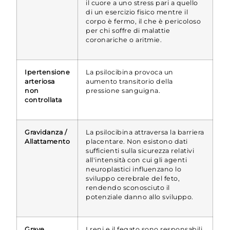
il cuore a uno stress pari a quello
di un esercizio fisico mentre il
corpo è fermo, il che è pericoloso
per chi soffre di malattie
coronariche o aritmie.
Ipertensione
La psilocibina provoca un
arteriosa
aumento transitorio della
non
pressione sanguigna.
controllata
Gravidanza /
La psilocibina attraversa la barriera
Allattamento
placentare. Non esistono dati
sufficienti sulla sicurezza relativi
all'intensità con cui gli agenti
neuroplastici influenzano lo
sviluppo cerebrale del feto,
rendendo sconosciuto il
potenziale danno allo sviluppo.
Grave
I reni e il fegato sono responsabili