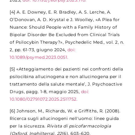
2025,
doi: 10.1192/j.eurpsy.2025.710.
[4]
A. E. Downey, E. R. Bradley, A. S. Lerche, A.
O’Donovan, A. D. Krystal e J. Woolley, «A Plea for
Nuance: Should People with a Family History of
Bipolar Disorder Be Excluded from Clinical Trials
of Psilocybin Therapy?», Psychedelic Med., vol. 2, n.
2, pp. 61-73, giugno 2024,
doi:
10.1089/psymed.2023.0051.
[5]
«Atteggiamento dei pazienti nei confronti della
psilocibina allucinogena e non allucinogena per il
trattamento della salute mentale’, J. Psychoactive
Drugs, pagg. 1-8, maggio 2025,
doi:
10.1080/02791072.2025.2511752.
[6]
Johnson, M., Richards, W. e Griffiths, R. (2008).
Ricerca sugli allucinogeni nell'uomo: linee guida
per la sicurezza.
Rivista di psicofarmacologia
(Oxford, Inghilterra)
,
22
(6), 603–620.