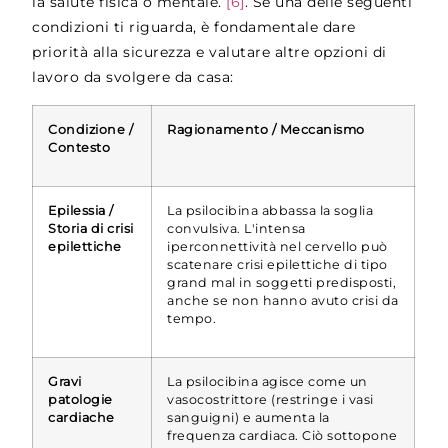
la salute fisica o mentale.
[6]
. Se una delle seguenti
condizioni ti riguarda, è fondamentale dare
priorità alla sicurezza e valutare altre opzioni di
lavoro da svolgere da casa:
Condizione /
Ragionamento / Meccanismo
Contesto
Epilessia /
La psilocibina abbassa la soglia
Storia di crisi
convulsiva. L'intensa
epilettiche
iperconnettività nel cervello può
scatenare crisi epilettiche di tipo
grand mal in soggetti predisposti,
anche se non hanno avuto crisi da
tempo.
Gravi
La psilocibina agisce come un
patologie
vasocostrittore (restringe i vasi
cardiache
sanguigni) e aumenta la
frequenza cardiaca. Ciò sottopone