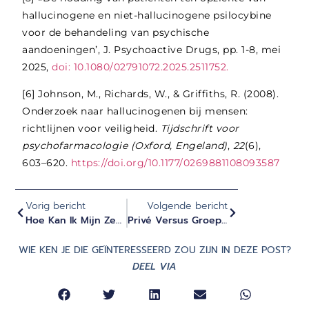
hallucinogene en niet-hallucinogene psilocybine
voor de behandeling van psychische
aandoeningen’, J. Psychoactive Drugs, pp. 1-8, mei
2025,
doi: 10.1080/02791072.2025.2511752.
[6]
Johnson, M., Richards, W., & Griffiths, R. (2008).
Onderzoek naar hallucinogenen bij mensen:
richtlijnen voor veiligheid.
Tijdschrift voor
psychofarmacologie (Oxford, Engeland)
,
22
(6),
603–620.
https://doi.org/10.1177/0269881108093587
Vorig bericht
Volgende bericht
Hoe Kan Ik Mijn Zenuwstelsel Reguleren Met Beweging?
Privé Versus Groep Psilocybine Retreats: Wat Is Het Beste?
WIE KEN JE DIE GEÏNTERESSEERD ZOU ZIJN IN DEZE POST?
DEEL VIA