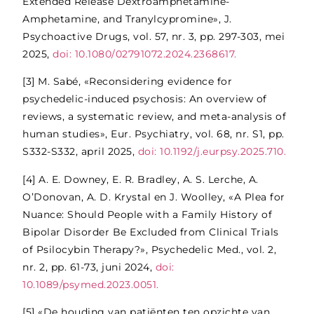
Extended Release Dextroamphetamine-
Amphetamine, and Tranylcypromine», J.
Psychoactive Drugs, vol. 57, nr. 3, pp. 297-303, mei
2025,
doi: 10.1080/02791072.2024.2368617.
[3]
M. Sabé, «Reconsidering evidence for
psychedelic-induced psychosis: An overview of
reviews, a systematic review, and meta-analysis of
human studies», Eur. Psychiatry, vol. 68, nr. S1, pp.
S332-S332, april 2025,
doi: 10.1192/j.eurpsy.2025.710.
[4]
A. E. Downey, E. R. Bradley, A. S. Lerche, A.
O’Donovan, A. D. Krystal en J. Woolley, «A Plea for
Nuance: Should People with a Family History of
Bipolar Disorder Be Excluded from Clinical Trials
of Psilocybin Therapy?», Psychedelic Med., vol. 2,
nr. 2, pp. 61-73, juni 2024,
doi:
10.1089/psymed.2023.0051.
[5]
«De houding van patiënten ten opzichte van