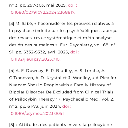
n° 3, pp. 297-303, mai 2025,
doi :
10.1080/02791072.2024.2368617.
[3]
M. Sabé, « Reconsidérer les preuves relatives à
la psychose induite par les psychédéliques : aperçu
des revues, revue systématique et méta-analyse
des études humaines », Eur. Psychiatry, vol. 68, n°
S1, pp. S332-S332, avril 2025,
doi :
10.1192/j.eurpsy.2025.710.
[4]
A. E. Downey, E. R. Bradley, A. S. Lerche, A.
O’Donovan, A. D. Krystal et J. Woolley, « A Plea for
Nuance: Should People with a Family History of
Bipolar Disorder Be Excluded from Clinical Trials
of Psilocybin Therapy? », Psychedelic Med., vol. 2,
n° 2, pp. 61-73, juin 2024,
doi :
10.1089/psymed.2023.0051.
[5]
« Attitudes des patients envers la psilocybine