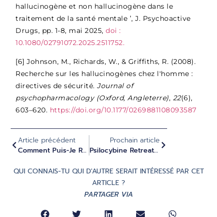
hallucinogène et non hallucinogène dans le
traitement de la santé mentale ’, J. Psychoactive
Drugs, pp. 1-8, mai 2025,
doi :
10.1080/02791072.2025.2511752.
[6]
Johnson, M., Richards, W., & Griffiths, R. (2008).
Recherche sur les hallucinogènes chez l'homme :
directives de sécurité.
Journal of
psychopharmacology (Oxford, Angleterre)
,
22
(6),
603–620.
https://doi.org/10.1177/0269881108093587
Article précédent
Prochain article
Comment Puis-Je Réguler Mon Système Nerveux Grâce Au Mouvement ?
Psilocybine Retreats En Privé Ou En Groupe : Quelle Est La Meilleure Option ?
QUI CONNAIS-TU QUI D'AUTRE SERAIT INTÉRESSÉ PAR CET
ARTICLE ?
PARTAGER VIA