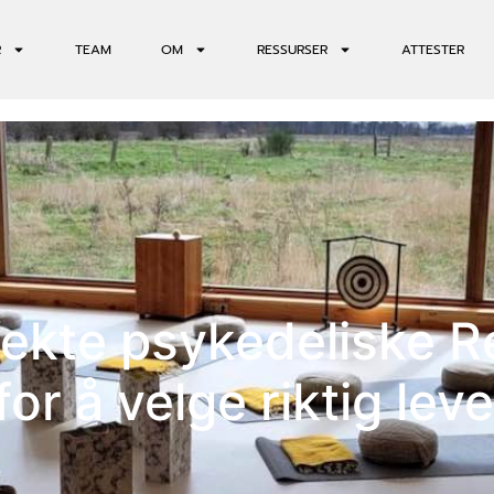
R
TEAM
OM
RESSURSER
ATTESTER
fekte psykedeliske Re
for å velge riktig lev