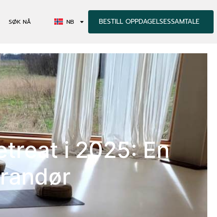
BESTILL OPPDAGELSESSAMTALE
SØK NÅ
NB
treat i 2025: En
erandør