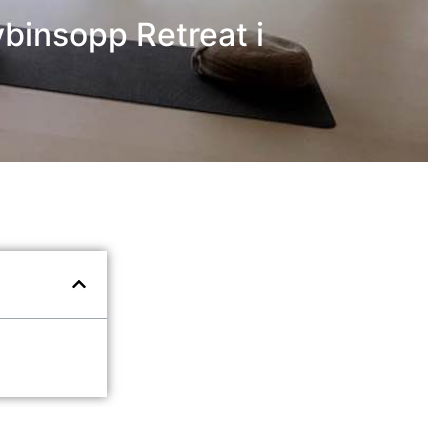
ybinsopp Retreat i