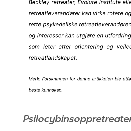
Beckley retreater, Evolute Institute el
retreatleverandører kan virke rotete o
rette psykedeliske retreatleverandøre
og interesser kan utgjøre en utfordrin
som leter etter orientering og veil
retreatlandskapet.
Merk: Forskningen for denne artikkelen ble utført
beste kunnskap.
Psilocybinsoppretreate