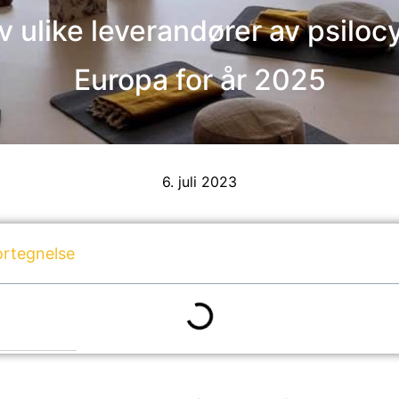
ulike leverandører av psiloc
Europa for år 2025
6. juli 2023
ortegnelse