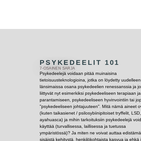
PSYKEDEELIT 101
7-OSAINEN SARJA
Psykedeelejä voidaan pitää muinaisina
tietoisuusteknologioina, jotka on löydetty uudelleen
länsimaissa osana psykedeelien renessanssia ja jo
liittyvät nyt esimerkiksi psykedeeliseen terapiaan ja
parantamiseen, psykedeeliseen hyvinvointiin tai jo
"psykedeeliseen johtajuuteen". Mitä nämä aineet o
(kuten taikasienet / psilosybiinipitoiset tryffelit, LSD,
ayahuasca) ja mihin tarkoituksiin psykedeelejä voi
käyttää (turvallisessa, laillisessa ja tuetussa
ympäristössä)? Ja miten ne voivat auttaa edistäm
sisäistä kehitystä, henkilökohtaista kasvua ja ehkä