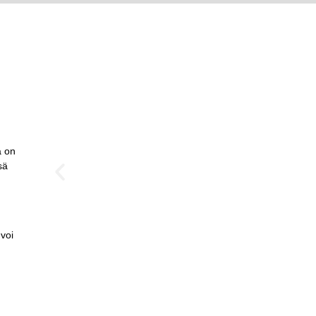
Norsun kohtaaminen 
ä on
sä
sisäisen työn polku henk
kehitt
voi