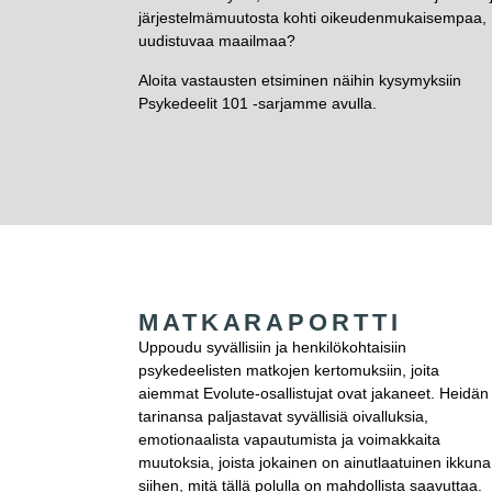
järjestelmämuutosta kohti oikeudenmukaisempaa,
uudistuvaa maailmaa?
Aloita vastausten etsiminen näihin kysymyksiin
Psykedeelit 101 -sarjamme avulla.
MATKARAPORTTI
Uppoudu syvällisiin ja henkilökohtaisiin
psykedeelisten matkojen kertomuksiin, joita
aiemmat Evolute-osallistujat ovat jakaneet. Heidän
tarinansa paljastavat syvällisiä oivalluksia,
emotionaalista vapautumista ja voimakkaita
muutoksia, joista jokainen on ainutlaatuinen ikkuna
siihen, mitä tällä polulla on mahdollista saavuttaa.