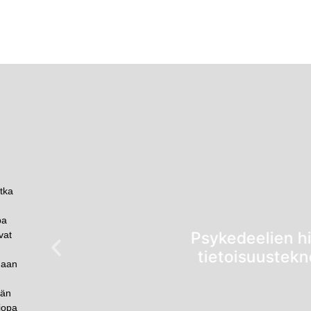
tka
pa
Psykedeelien hi
vat
tietoisuustekn
daan
ään
 jopa