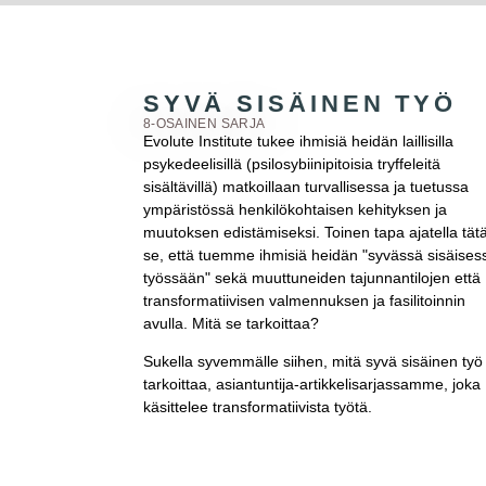
SYVÄ SISÄINEN TYÖ
8-OSAINEN SARJA
Evolute Institute tukee ihmisiä heidän laillisilla
psykedeelisillä (psilosybiinipitoisia tryffeleitä
sisältävillä) matkoillaan turvallisessa ja tuetussa
ympäristössä henkilökohtaisen kehityksen ja
muutoksen edistämiseksi. Toinen tapa ajatella tät
se, että tuemme ihmisiä heidän "syvässä sisäises
työssään" sekä muuttuneiden tajunnantilojen että
transformatiivisen valmennuksen ja fasilitoinnin
avulla. Mitä se tarkoittaa?
Sukella syvemmälle siihen, mitä syvä sisäinen työ 
tarkoittaa, asiantuntija-artikkelisarjassamme, joka
käsittelee transformatiivista työtä.