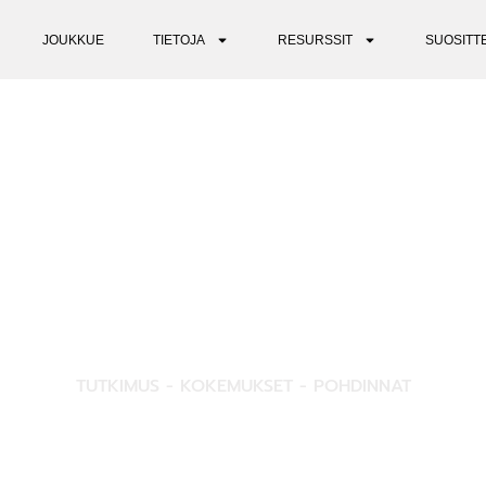
JOUKKUE
TIETOJA
RESURSSIT
SUOSITT
INSIGHTS
TUTKIMUS - KOKEMUKSET - POHDINNAT