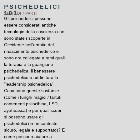
PSICHEDELICI
101
SERIE DI 7 PARTI
Gli psichedelici possono
essere considerati antiche
tecnologie della coscienza che
sono state riscoperte in
Occidente nell'ambito del
rinascimento psichedelico e
sono ora collegate a temi quali
la terapia e la guarigione
psichedelica, il benessere
psichedelico o addirittura la
"leadership psichedelica".
Cosa sono queste sostanze
(come i funghi magici / tartufi
contenenti psilocibina, LSD,
ayahuasca) e per quali scopi
si possono usare gli
psichedelici (in un contesto
sicuro, legale e supportato)? E
come possono aiutare a