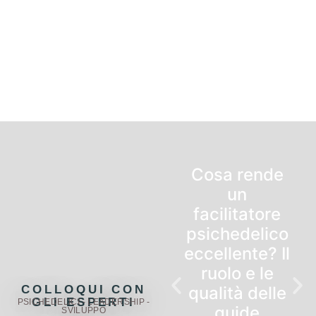
Cosa rende
un
facilitatore
psichedelico
eccellente? Il
ruolo e le
COLLOQUI CON
qualità delle
GLI ESPERTI
PSICHEDELICI - LEADERSHIP -
guide
SVILUPPO