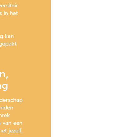
versitair
 in het
ng kan
ngepakt
n,
ng
iderschap
tanden
prek
n van een
t jezelf,