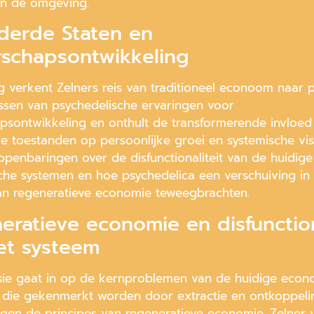
n de omgeving.
derde Staten en
rschapsontwikkeling
g verkent Zelners reis van traditioneel econoom naar p
ssen van psychedelische ervaringen voor
apsontwikkeling en onthult de transformerende invloed
e toestanden op persoonlijke groei en systemische visi
 openbaringen over de disfunctionaliteit van de huidige
he systemen en hoe psychedelica een verschuiving in
van regeneratieve economie teweegbrachten.
eratieve economie en disfunctio
et systeem
sie gaat in op de kernproblemen van de huidige econ
 die gekenmerkt worden door extractie en ontkoppelin
egen de principes van regeneratieve economie. Zelner