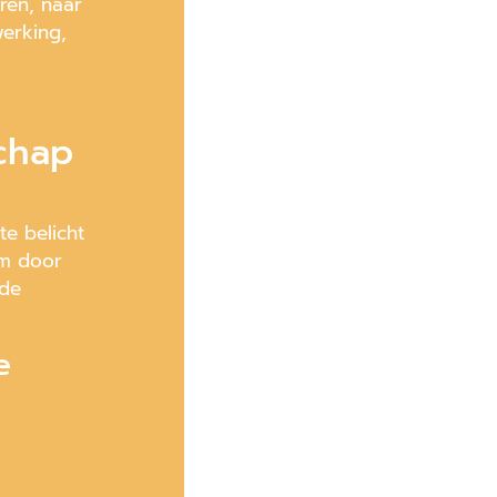
ren, naar
erking,
chap
te belicht
om door
 de
e