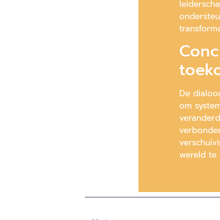
leidersch
ondersteu
transform
Concl
toek
De dialoo
om system
veranderd
verbonden
verschuiv
wereld te 