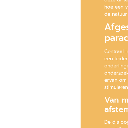
hoe een v
de natuur
Afge
para
Centraal 
een leider
onderling
onderzoek
ervan om 
stimuleren
Van m
afste
De dialoo