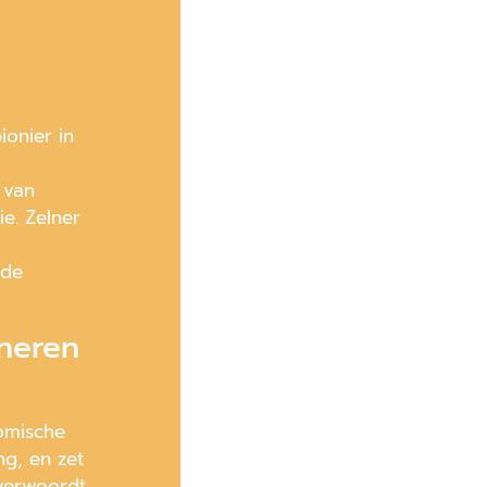
ionier in
 van
e. Zelner
 de
neren
omische
g, en zet
 verwoordt