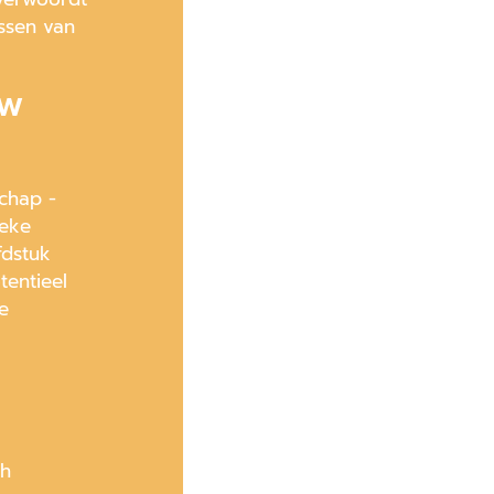
ssen van
uw
schap -
ieke
fdstuk
entieel
e
ch