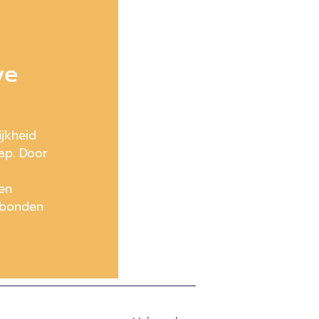
ve
jkheid
ap. Door
en
rbonden