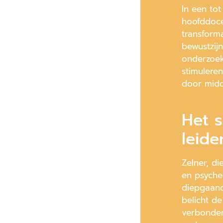
In een t
hoofddoce
transform
bewustzijn
onderzoek
stimulere
door midd
Het s
leid
Zelner, d
en psyche
diepgaand
belicht d
verbonden