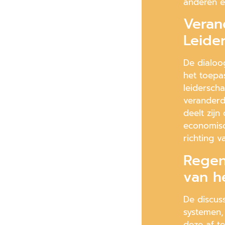
anderen e
Veran
Leide
De dialoo
het toepa
leidersch
veranderd
deelt zijn
economisc
richting 
Regen
van h
De discus
systemen,
deze af t