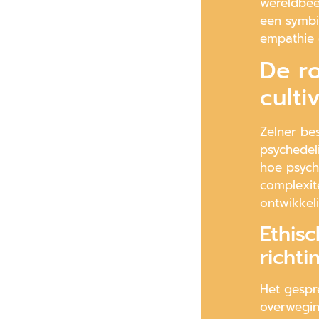
wereldbee
een symbi
empathie 
De ro
cult
Zelner be
psychedeli
hoe psych
complexit
ontwikkel
Ethis
richt
Het gespr
overwegin