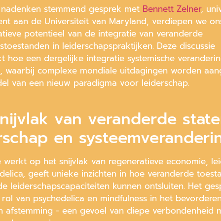
ot nadenken stemmend gesprek met
Bennett Zelner
, uni
nt aan de Universiteit van Maryland, verdiepen we ons
atieve potentieel van de integratie van veranderde
stoestanden in leiderschapspraktijken. Deze discussie
t hoe een dergelijke integratie systemische veranderi
n, waarbij complexe mondiale uitdagingen worden aa
el van een nieuw paradigma voor leiderschap.
nijvlak van veranderde state
erschap en systeemveranderi
ie werkt op het snijvlak van regeneratieve economie, le
delica, geeft unieke inzichten in hoe veranderde toes
e leiderschapscapaciteiten kunnen ontsluiten. Het ges
e rol van psychedelica en mindfulness in het bevordere
 afstemming - een gevoel van diepe verbondenheid me