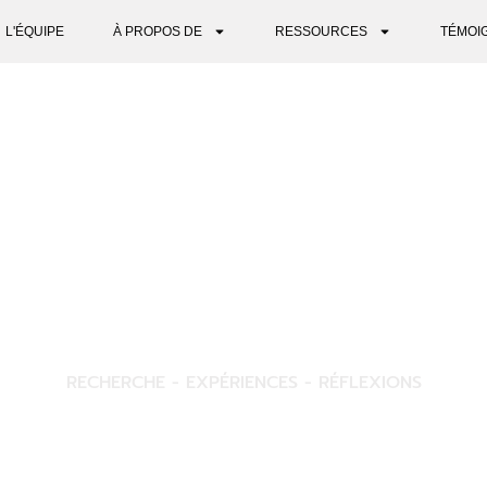
L'ÉQUIPE
À PROPOS DE
RESSOURCES
TÉMOI
PERSPECTIVES
RECHERCHE - EXPÉRIENCES - RÉFLEXIONS