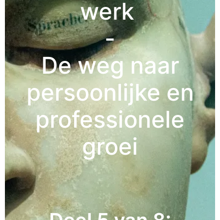
werk
-
De weg naar
persoonlijke en
professionele
groei