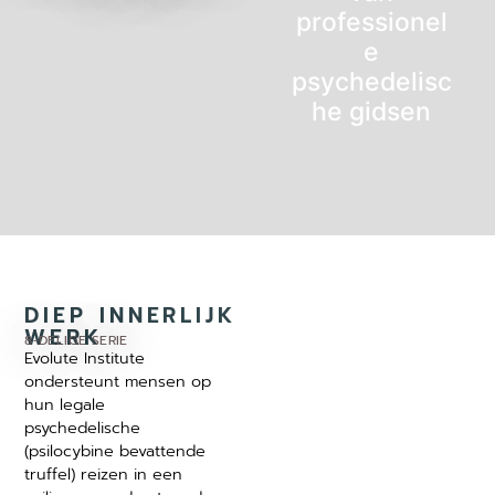
professionel
e
psychedelisc
he gidsen
DIEP INNERLIJK
WERK
8-DELIGE SERIE
Evolute Institute
ondersteunt mensen op
hun legale
psychedelische
De olifant in
(psilocybine bevattende
de kamer
truffel) reizen in een