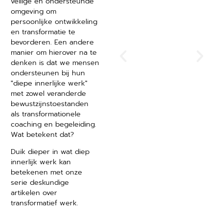
veilige en ondersteunde
ontmoeten -
omgeving om
het
persoonlijke ontwikkeling
vergeten
en transformatie te
pad van
bevorderen. Een andere
manier om hierover na te
innerlijk
denken is dat we mensen
werk voor
ondersteunen bij hun
persoonlijke
"diepe innerlijke werk"
met zowel veranderde
en
bewustzijnstoestanden
leiderschap
als transformationele
sontwikkelin
coaching en begeleiding.
g
Wat betekent dat?
Duik dieper in wat diep
innerlijk werk kan
betekenen met onze
serie deskundige
artikelen over
transformatief werk.