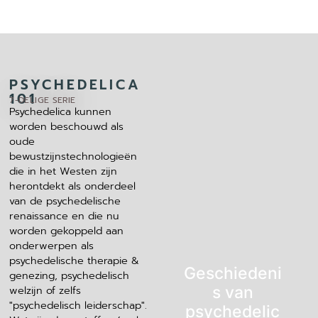
PSYCHEDELICA
101
7-DELIGE SERIE
Psychedelica kunnen
worden beschouwd als
oude
bewustzijnstechnologieën
die in het Westen zijn
herontdekt als onderdeel
van de psychedelische
renaissance en die nu
worden gekoppeld aan
onderwerpen als
psychedelische therapie &
Geschiedeni
genezing, psychedelisch
welzijn of zelfs
s van
"psychedelisch leiderschap".
psychedelic