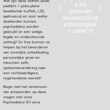
Wat zijn deze stoffen (zoals
a als
paddo's / psilocybine
oeroude
bevattende truffels, LSD,
ayahuasca) en voor welke
bewustzijnst
doeleinden kunnen
echnologieë
psychedelica worden
n (deel 1)
gebruikt (in een veilige,
legale en ondersteunde
setting)? En hoe kunnen ze
helpen bij het bevorderen
van innerlijke ontwikkeling,
persoonlijke groei en
misschien zelfs
systeemverandering naar
een rechtvaardigere,
regeneratieve wereld?
Begin met het verkennen
van antwoorden op deze
vragen met onze
Psychedelica 101 serie.