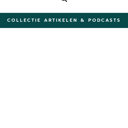
COLLECTIE ARTIKELEN & PODCASTS
ZomerZijn: Een zomerse
Retreat in de natuur