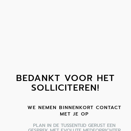
EVOLUUT INSTITUUT
RETRAITES & MEER
NU SOL
BEDANKT VOOR HET
SOLLICITEREN!
WE NEMEN BINNENKORT CONTACT
MET JE OP
PLAN IN DE TUSSENTIJD GERUST EEN
GESPREK MET EVOLUTE MEDEOPRICHTER