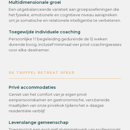
Multidimensionale groei
Een uitgebalanceerde variëteit aan groepsoefeningen die
het fysieke, emotionele en cognitieve niveau aanspreken
om je somatische en relationele intelligentie te verbeteren.
Toegewijde individuele coaching
Persoonlijke 1:1 begeleiding gedurende de 12 weken
durende boog, inclusief minimaal vier privé coachingsessies
voor elke deelnemer.
DE TRUFFEL RETREAT SFEER
Privé accommodaties
Geniet van het comfort van je eigen privé
eenpersoonskamer en gastronomische, vers bereide
maaltijden van onze privékok tijdens het 4-daagse
residentiële verblijf.
Levenslange gemeenschap
Toegang tot een exclusief alumninetwerk van professionals