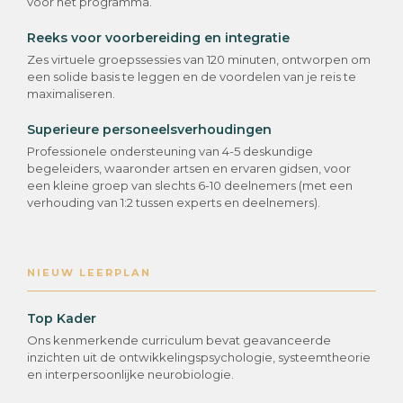
voor het programma.
Reeks voor voorbereiding en integratie
Zes virtuele groepssessies van 120 minuten, ontworpen om
een solide basis te leggen en de voordelen van je reis te
maximaliseren.
Superieure personeelsverhoudingen
Professionele ondersteuning van 4-5 deskundige
begeleiders, waaronder artsen en ervaren gidsen, voor
een kleine groep van slechts 6-10 deelnemers (met een
verhouding van 1:2 tussen experts en deelnemers).
NIEUW LEERPLAN
Top Kader
Ons kenmerkende curriculum bevat geavanceerde
inzichten uit de ontwikkelingspsychologie, systeemtheorie
en interpersoonlijke neurobiologie.