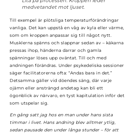
Lita på processen: Kroppen leder
medvetandet mot ljuset.
Till exempel är plötsliga temperaturförändringar
vanliga. Det kan uppstå en våg av kyla eller värme,
som om kroppen anpassar sig till något nytt.
Musklerna spänns och slappnar sedan av – käkarna
pressas ihop, händerna darrar och gamla
spänningar löses upp oväntat. Till och med
andningen förändras. Under psykedeliska sessioner
säger facilitatorerna ofta: “Andas bara in det.”
Detsamma gäller vid döendes säng, där varje
ojämn eller ansträngd andetag kan bli ett
ögonblick av närvaro, en tyst kapitulation inför det
som utspelar sig.
En gång satt jag hos en man under hans sista
timmar i livet. Hans andning blev alltmer ytlig,
sedan pausade den under långa stunder – för att