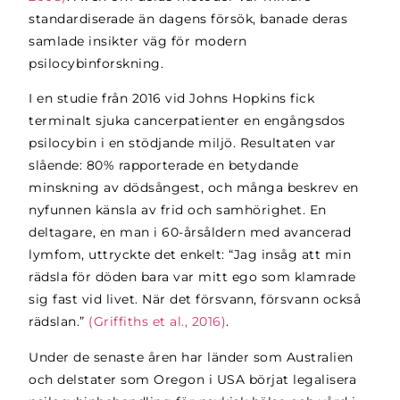
standardiserade än dagens försök, banade deras
samlade insikter väg för modern
psilocybinforskning.
I en studie från 2016 vid Johns Hopkins fick
terminalt sjuka cancerpatienter en engångsdos
psilocybin i en stödjande miljö. Resultaten var
slående: 80% rapporterade en betydande
minskning av dödsångest, och många beskrev en
nyfunnen känsla av frid och samhörighet. En
deltagare, en man i 60-årsåldern med avancerad
lymfom, uttryckte det enkelt: “Jag insåg att min
rädsla för döden bara var mitt ego som klamrade
sig fast vid livet. När det försvann, försvann också
rädslan.”
(Griffiths et al., 2016)
.
Under de senaste åren har länder som Australien
och delstater som Oregon i USA börjat legalisera