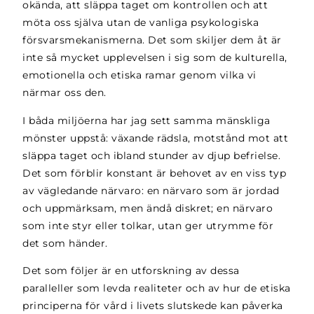
okända, att släppa taget om kontrollen och att
möta oss själva utan de vanliga psykologiska
försvarsmekanismerna. Det som skiljer dem åt är
inte så mycket upplevelsen i sig som de kulturella,
emotionella och etiska ramar genom vilka vi
närmar oss den.
I båda miljöerna har jag sett samma mänskliga
mönster uppstå: växande rädsla, motstånd mot att
släppa taget och ibland stunder av djup befrielse.
Det som förblir konstant är behovet av en viss typ
av vägledande närvaro: en närvaro som är jordad
och uppmärksam, men ändå diskret; en närvaro
som inte styr eller tolkar, utan ger utrymme för
det som händer.
Det som följer är en utforskning av dessa
paralleller som levda realiteter och av hur de etiska
principerna för vård i livets slutskede kan påverka