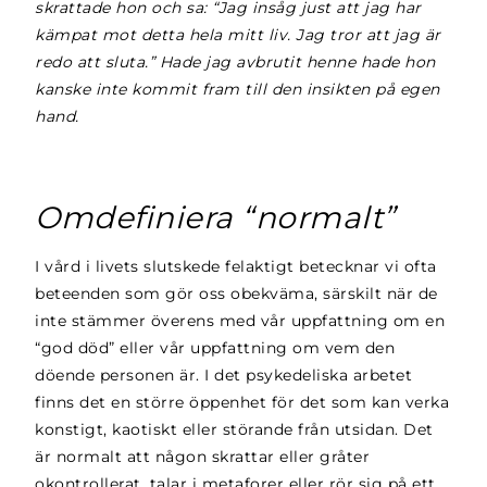
skrattade hon och sa: “Jag insåg just att jag har
kämpat mot detta hela mitt liv. Jag tror att jag är
redo att sluta.” Hade jag avbrutit henne hade hon
kanske inte kommit fram till den insikten på egen
hand.
Omdefiniera “normalt”
I vård i livets slutskede felaktigt betecknar vi ofta
beteenden som gör oss obekväma, särskilt när de
inte stämmer överens med vår uppfattning om en
“god död” eller vår uppfattning om vem den
döende personen är. I det psykedeliska arbetet
finns det en större öppenhet för det som kan verka
konstigt, kaotiskt eller störande från utsidan. Det
är normalt att någon skrattar eller gråter
okontrollerat, talar i metaforer eller rör sig på ett