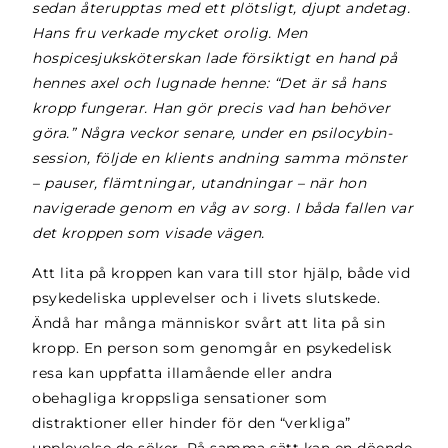
sedan återupptas med ett plötsligt, djupt andetag.
Hans fru verkade mycket orolig. Men
hospicesjuksköterskan lade försiktigt en hand på
hennes axel och lugnade henne: “Det är så hans
kropp fungerar. Han gör precis vad han behöver
göra.” Några veckor senare, under en psilocybin-
session, följde en klients andning samma mönster
– pauser, flämtningar, utandningar – när hon
navigerade genom en våg av sorg. I båda fallen var
det kroppen som visade vägen.
Att lita på kroppen kan vara till stor hjälp, både vid
psykedeliska upplevelser och i livets slutskede.
Ändå har många människor svårt att lita på sin
kropp. En person som genomgår en psykedelisk
resa kan uppfatta illamående eller andra
obehagliga kroppsliga sensationer som
distraktioner eller hinder för den “verkliga”
upplevelse de söker. På samma sätt kan en döende