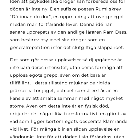
Idén att psykedeliska droger kan förbereda oss för
döden är inte ny. Den sufiske poeten Rumi skrev
“Dö innan du dör”, en uppmaning att överge egot
medan man fortfarande lever. Denna idé har
senare upprepats av den andlige läraren Ram Dass,
som beskrev psykedeliska droger som en
generalrepetition inför det slutgiltiga släppandet.
Det som gör dessa upplevelser så djupgående är
inte bara deras intensitet, utan deras förmåga att
upplösa egots grepp, även om det bara är
tillfälligt. I detta tillstånd mjuknar de rigida
gränserna för jaget, och det som återstår är en
känsla av att smälta samman med något mycket
större. Även om detta inte är en fysisk död,
erbjuder det något lika transformativt: en glimt av
vad som ligger bortom egots desperata klamrande
vid livet. För många blir en sådan upplevelse en
vändpunkt. Inte för att döden i sig förändras, utan