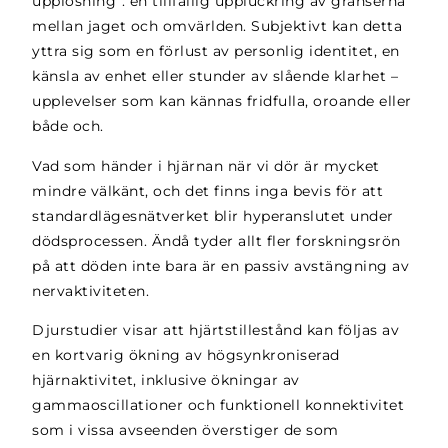
upplösning”: en tillfällig uppluckring av gränserna
mellan jaget och omvärlden. Subjektivt kan detta
yttra sig som en förlust av personlig identitet, en
känsla av enhet eller stunder av slående klarhet –
upplevelser som kan kännas fridfulla, oroande eller
både och.
Vad som händer i hjärnan när vi dör är mycket
mindre välkänt, och det finns inga bevis för att
standardlägesnätverket blir hyperanslutet under
dödsprocessen. Ändå tyder allt fler forskningsrön
på att döden inte bara är en passiv avstängning av
nervaktiviteten.
Djurstudier visar att hjärtstillestånd kan följas av
en kortvarig ökning av högsynkroniserad
hjärnaktivitet, inklusive ökningar av
gammaoscillationer och funktionell konnektivitet
som i vissa avseenden överstiger de som