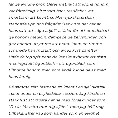
länge avlidne bror. Deras instinkt att lugna honom
var förståelig, eftersom hans rastlöshet var
smärtsam att bevittna. Men sjuksköterskan
stannade upp och frågade: “Tänk om det här är
hans sätt att säga adjö?” Istället för att omedelbart
ge honom medicin, dämpade de belysningen och
gav honom utrymme att prata. Inom en timme
somnade han fridfullt och avled kort därefter.
Hade de ingripit hade de kanske avbrutit ett sista,
meningsfullt ögonblick – ett ögonblick som
tillhörde honom men som ändå kunde delas med
hans familj.
På samma sätt fastnade en klient i en självkritisk
spiral under en psykedelisk session. Jag kände en
stark lust att trösta henne med försäkringar som
“Du är för hård mot dig själv!”, men jag höll mig
tillbaka. Efter vad som kändes som en evighet