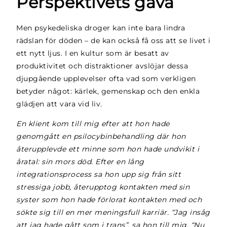
Perspektivets gåva
Men psykedeliska droger kan inte bara lindra
rädslan för döden – de kan också få oss att se livet i
ett nytt ljus. I en kultur som är besatt av
produktivitet och distraktioner avslöjar dessa
djupgående upplevelser ofta vad som verkligen
betyder något: kärlek, gemenskap och den enkla
glädjen att vara vid liv.
En klient kom till mig efter att hon hade
genomgått en psilocybinbehandling där hon
återupplevde ett minne som hon hade undvikit i
åratal: sin mors död. Efter en lång
integrationsprocess sa hon upp sig från sitt
stressiga jobb, återupptog kontakten med sin
syster som hon hade förlorat kontakten med och
sökte sig till en mer meningsfull karriär. “Jag insåg
att jag hade gått som i trans”, sa hon till mig. “Nu