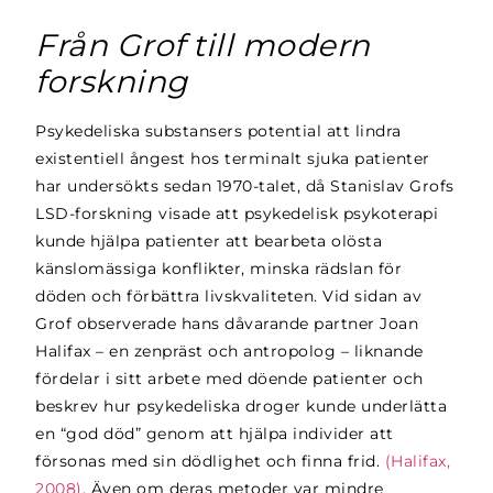
Från Grof till modern
forskning
Psykedeliska substansers potential att lindra
existentiell ångest hos terminalt sjuka patienter
har undersökts sedan 1970-talet, då Stanislav Grofs
LSD-forskning visade att psykedelisk psykoterapi
kunde hjälpa patienter att bearbeta olösta
känslomässiga konflikter, minska rädslan för
döden och förbättra livskvaliteten. Vid sidan av
Grof observerade hans dåvarande partner Joan
Halifax – en zenpräst och antropolog – liknande
fördelar i sitt arbete med döende patienter och
beskrev hur psykedeliska droger kunde underlätta
en “god död” genom att hjälpa individer att
försonas med sin dödlighet och finna frid.
(Halifax,
2008)
. Även om deras metoder var mindre