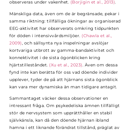
observeras under vakenhet.
(Borjigin et al., 2013)
.
Mänskliga data, även om de är begränsade, pekar i
samma riktning: tillfälliga ökningar av organiserad
EEG-aktivitet har observerats omkring tidpunkten
för döden i intensivvårdsmiljöer.
(Chawla et al.,
2009)
, och sällsynta nya inspelningar avslöjar
kortvariga utbrott av gamma-bandaktivitet och
konnektivitet i de sista ögonblicken kring
hjärtstilleståndet.
(Xu et al., 2023)
. Även om dessa
fynd inte kan berätta för oss vad döende individer
upplever, tyder de på att hjärnans sista ögonblick
kan vara mer dynamiska än man tidigare antagit.
Sammantaget väcker dessa observationer en
intressant fråga. Om psykedeliska ämnen tillfälligt
stör de nervsystem som upprätthåller en stabil
självkänsla, kan då den döende hjärnan ibland
hamna i ett liknande förändrat tillstånd, präglat av