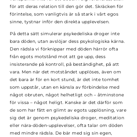
för att deras relation till den gör det. Skräcken för
förintelse, som vanligtvis är så stark i vårt egos
sinne, tystnar inför den direkta upplevelsen.
På detta sätt simulerar psykedeliska droger inte
bara döden, utan avslöjar dess psykologiska kärna.
Den rädsla vi förknippar med döden härrör ofta
från egots motstånd mot att ge upp, dess
insisterande på kontroll, på beständighet, på att
vara. Men när det motståndet upplöses, även om
det bara är för en kort stund, är det inte tomhet
som uppstår, utan en känsla av förbindelse med
något obruten, något helhetligt och – åtminstone
för vissa – något heligt. Kanske är det därför som
de som har fått en glimt av egots upplösning, vare
sig det är genom psykedeliska droger, meditation
eller nära-döden-upplevelser, ofta talar om döden
med mindre rädsla. De bär med sig sin egen,