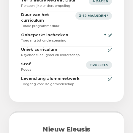
Ter plaatse Retreat Duur
4 DAGEN
Persoonlijke onderdompeling
Duur van het
3–12 MAANDEN *
curriculum
Totale programmaduur
Onbeperkt inchecken
* ✅
Toegang tot ondersteuning
Uniek curriculum
✅
Psychedelica, groei en leiderschap
Stof
TRUFFELS
Focus
Levenslang alumninetwerk
✅
Toegang voor de gemeenschap
Nieuw Eleusis