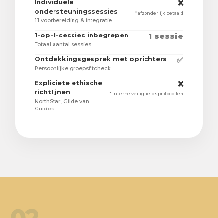
Individuele
❌
ondersteuningssessies
* afzonderlijk betaald
1:1 voorbereiding & integratie
1-op-1-sessies inbegrepen
1 sessie
Totaal aantal sessies
Ontdekkingsgesprek met oprichters
✅
Persoonlijke groepsfitcheck
Expliciete ethische
❌
richtlijnen
* Interne veiligheidsprotocollen
NorthStar, Gilde van
Guides