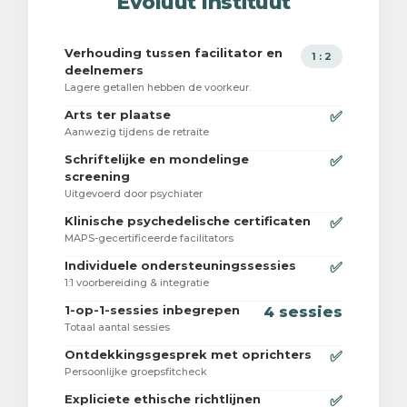
Evoluut Instituut
Verhouding tussen facilitator en
1 : 2
deelnemers
Lagere getallen hebben de voorkeur.
Arts ter plaatse
✅
Aanwezig tijdens de retraite
Schriftelijke en mondelinge
✅
screening
Uitgevoerd door psychiater
Klinische psychedelische certificaten
✅
MAPS-gecertificeerde facilitators
Individuele ondersteuningssessies
✅
1:1 voorbereiding & integratie
1-op-1-sessies inbegrepen
4 sessies
Totaal aantal sessies
Ontdekkingsgesprek met oprichters
✅
Persoonlijke groepsfitcheck
Expliciete ethische richtlijnen
✅