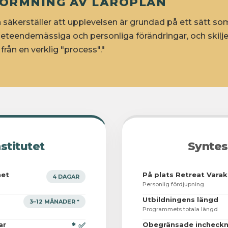
FORMNING AV LÄROPLAN
säkerställer att upplevelsen är grundad på ett sätt som 
beteendemässiga och personliga förändringar, och skilje
från en verklig "process"."
stitutet
Syntes
het
På plats Retreat Varak
4 DAGAR
Personlig fördjupning
Utbildningens längd
3–12 MÅNADER *
Programmets totala längd
ar
Obegränsade incheckn
* ✅