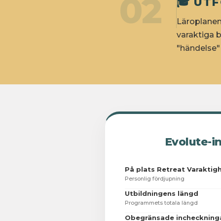
02
🎓 UT
Läroplanen 
varaktiga 
"händelse" 
Evolute-in
På plats Retreat Varaktig
Personlig fördjupning
Utbildningens längd
Programmets totala längd
Obegränsade incheckning