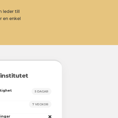
leder till
r en enkel
institutet
tighet
5 DAGAR
7 VECKOR
ingar
❌