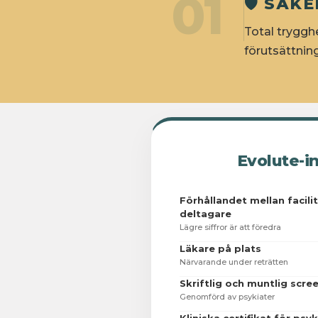
01
🛡️ SÄ
Total trygghe
förutsättnin
Evolute-in
Förhållandet mellan facili
deltagare
Lägre siffror är att föredra
Läkare på plats
Närvarande under reträtten
Skriftlig och muntlig scre
Genomförd av psykiater