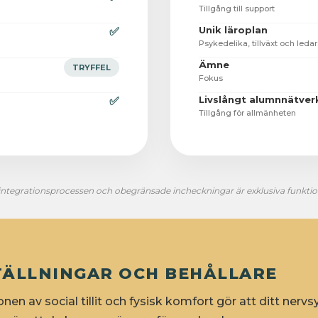
Tillgång till support
Unik läroplan
✅
Psykedelika, tillväxt och leda
Ämne
TRYFFEL
Fokus
Livslångt alumnnätver
✅
Tillgång för allmänheten
integrationsprocessen och obegränsade incheckningar är exklusiva funktio
STÄLLNINGAR OCH BEHÅLLARE
en av social tillit och fysisk komfort gör att ditt nervs