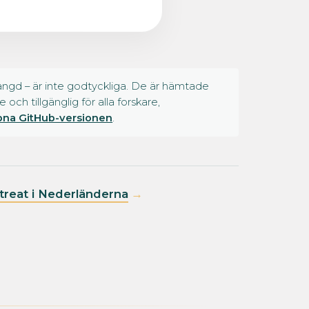
ängd – är inte godtyckliga. De är hämtade
ch tillgänglig för alla forskare,
na GitHub-versionen
.
etreat i Nederländerna
→