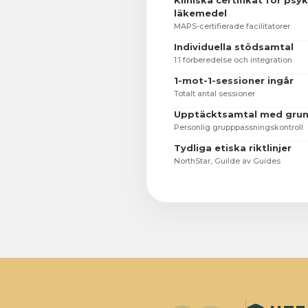
Kliniska certifikat för psy
läkemedel
MAPS-certifierade facilitatorer
Individuella stödsamtal
1:1 förberedelse och integration
1-mot-1-sessioner ingår
Totalt antal sessioner
Upptäcktsamtal med gru
Personlig grupppassningskontroll
Tydliga etiska riktlinjer
NorthStar, Guilde av Guides