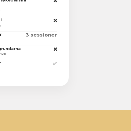
 psykedeliska
❌
r
l
❌
n
r
3 sessioner
grundarna
❌
roll
r
✅