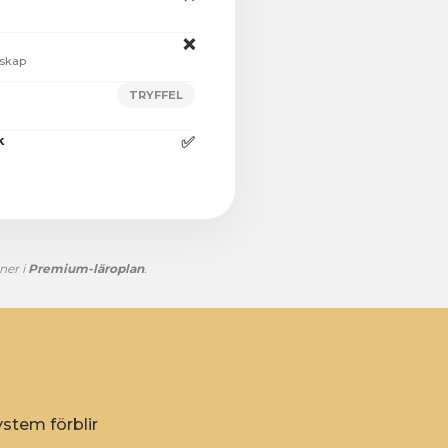
❌
rskap
TRYFFEL
k
✅
ner i
Premium-läroplan
.
ystem förblir