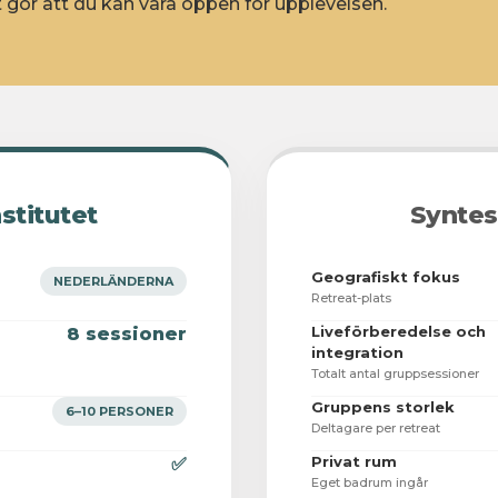
et gör att du kan vara öppen för upplevelsen.
stitutet
Syntes
Geografiskt fokus
NEDERLÄNDERNA
Retreat-plats
Liveförberedelse och
8 sessioner
integration
Totalt antal gruppsessioner
Gruppens storlek
6–10 PERSONER
Deltagare per retreat
Privat rum
✅
Eget badrum ingår