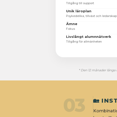
Tillgång till support
Unik läroplan
Psykedelika, tillväxt och ledarskap
Ämne
Fokus
Livslångt alumnnätverk
Tillgång för allmänheten
* Den 12 månader långa 
03
🏡 IN
Kombination