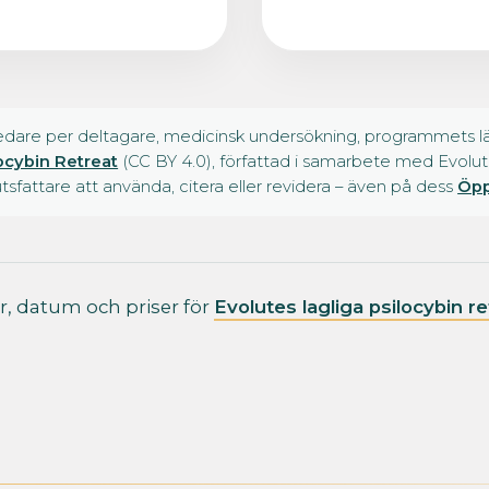
ledare per deltagare, medicinsk undersökning, programmets l
ocybin Retreat
(CC BY 4.0), författad i samarbete med Evolute o
utsfattare att använda, citera eller revidera – även på dess
Öpp
r, datum och priser för
Evolutes lagliga psilocybin r