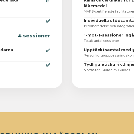
kedeliska
Kliniska certifikat för
✅
läkemedel
MAPS-certifierade facilitatore
Individuella stödsamta
✅
1:1 förberedelse och integratio
1-mot-1-sessioner ingå
4 sessioner
Totalt antal sessioner
ndarna
Upptäcktsamtal med 
✅
Personlig grupppassningskont
Tydliga etiska riktlinje
✅
NorthStar, Guilde av Guides