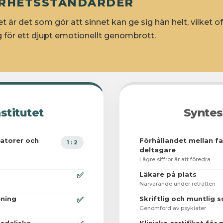
KERHETSSTANDARDER
t är det som gör att sinnet kan ge sig hän helt, vilket of
g för ett djupt emotionellt genombrott.
stitutet
Syntes
tatorer och
Förhållandet mellan fa
1 : 2
deltagare
Lägre siffror är att föredra
Läkare på plats
✅
Närvarande under reträtten
ening
Skriftlig och muntlig 
✅
Genomförd av psykiater