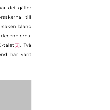
är det gäller
sakerna till
orsaken bland
 decennierna,
-talet
[3]
. Två
end har varit