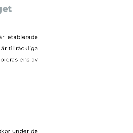
get
är etablerade
r tillräckliga
oreras ens av
n
skor under de