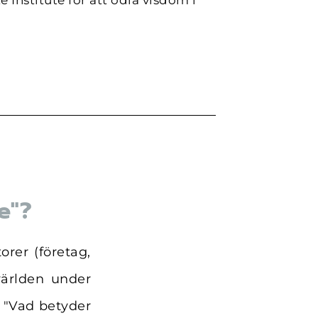
e Institute för att odla visdom i
e"?
rer (företag,
 världen under
: "Vad betyder