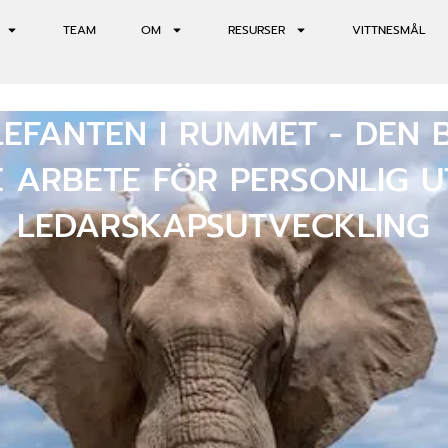
TEAM
OM
RESURSER
VITTNESMÅL
LEFANTEN I RUMMET - DEN
RE ARBETE FÖR PERSONLIG 
LEDARSKAPSUTVECKLING