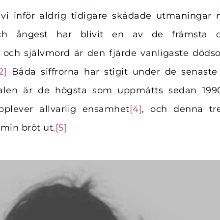
 vi inför aldrig tidigare skådade utmaningar n
ch ångest har blivit en av de främsta or
, och självmord är den fjärde vanligaste döds
2]
Båda siffrorna har stigit under de senaste
stalen är de högsta som uppmätts sedan 1990
plever allvarlig ensamhet
[4]
, och denna tr
min bröt ut.
[5]