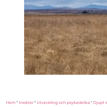
Hem
"
Insikter
"
Utveckling och psykedelika
"
Djupt i