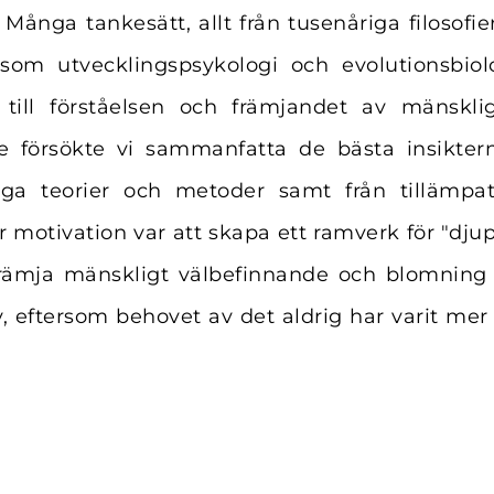
 Många tankesätt, allt från tusenåriga filosofie
som utvecklingspsykologi och evolutionsbiolo
 till förståelsen och främjandet av mänsklig
te försökte vi sammanfatta de bästa insikter
liga teorier och metoder samt från tillämpat
 motivation var att skapa ett ramverk för "djup
främja mänskligt välbefinnande och blomning 
iv, eftersom behovet av det aldrig har varit me