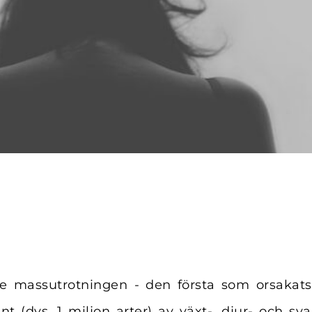
tte massutrotningen - den första som orsakat
nt (dvs. 1 miljon arter) av växt-, djur- och s