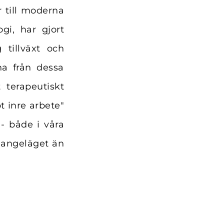
r till moderna
gi, har gjort
 tillväxt och
na från dessa
 terapeutiskt
t inre arbete"
- både i våra
r angeläget än