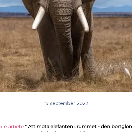
15 september 2022
nre arbete
"
Att möta elefanten i rummet - den bortglömd