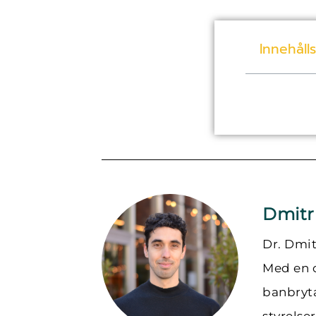
Innehåll
Dmitr
Dr. Dmit
Med en 
banbryta