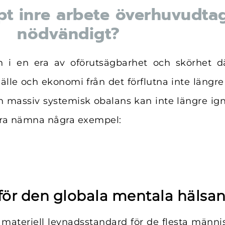
upt inre arbete överhuvudta
nödvändigt?
n i en era av oförutsägbarhet och skörhet d
lle och ekonomi från det förflutna inte längre ä
n massiv systemisk obalans kan inte längre ign
bara nämna några exempel:
 för den globala mentala hälsa
 materiell levnadsstandard för de flesta männi