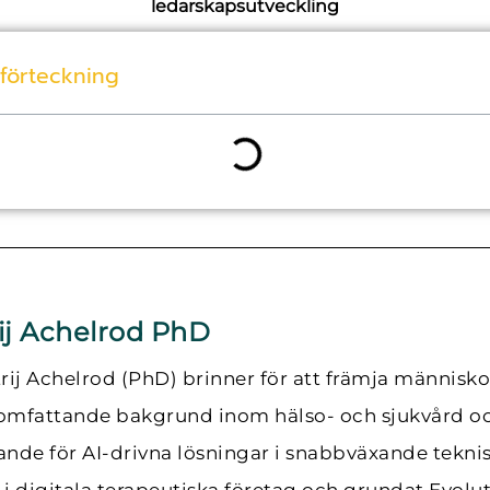
ledarskapsutveckling
sförteckning
ij Achelrod PhD
rij Achelrod (PhD) brinner för att främja människ
omfattande bakgrund inom hälso- och sjukvård och
nde för AI-drivna lösningar i snabbväxande teknisk