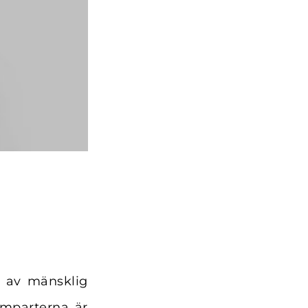
s av mänsklig
vamparterna är