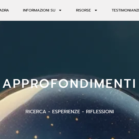
ADRA
INFORMAZIONI SU
RISORSE
TESTIMONIANZ
APPROFONDIMENTI
RICERCA - ESPERIENZE - RIFLESSIONI