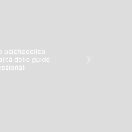
e psichedelico
alità delle guide
ssionali