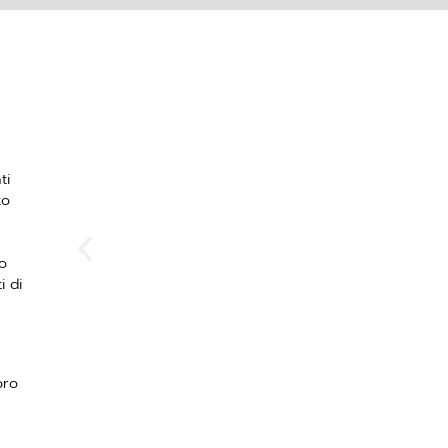
ti
to
Incontrare l'elefante 
dimenticato del lavoro 
o
personale e d
i di
oro