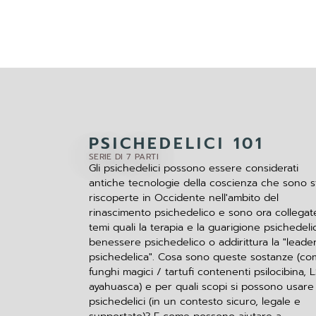
PSICHEDELICI 101
SERIE DI 7 PARTI
Gli psichedelici possono essere considerati
antiche tecnologie della coscienza che sono s
riscoperte in Occidente nell'ambito del
rinascimento psichedelico e sono ora collegat
temi quali la terapia e la guarigione psichedelica
benessere psichedelico o addirittura la "leade
psichedelica". Cosa sono queste sostanze (co
funghi magici / tartufi contenenti psilocibina, 
ayahuasca) e per quali scopi si possono usare 
psichedelici (in un contesto sicuro, legale e
supportato)? E come possono aiutare a