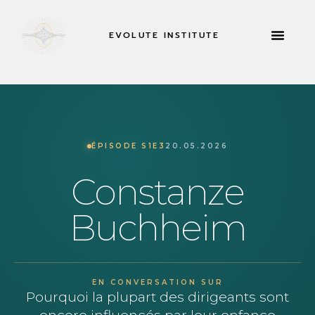
EVOLUTE INSTITUTE
RETRAITES 
À PROPOS DE
ÉPISODE S1E3
20.05.2026
Constanze
Buchheim
EN CONVERSATION SUR
Pourquoi la plupart des dirigeants sont