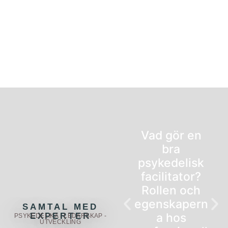
Vad gör en
bra
psykedelisk
facilitator?
Rollen och
egenskapern
SAMTAL MED
a hos
EXPERTER
PSYKEDELIKA - LEDARSKAP -
UTVECKLING