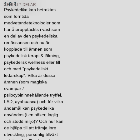
101
SERIE I 7 DELAR
Psykedelika kan betraktas
som forntida
medvetandeteknologier som
har återupptäckts i väst som
en del av den psykedeliska
renässansen och nu är
kopplade till ämnen som
psykedelisk terapi & läkning,
psykedelisk wellness eller till
och med "psykedeliskt
ledarskap". Vilka är dessa
ämnen (som magiska
svampar /
psilocybininnehållande tryffel,
LSD, ayahuasca) och för vilka
ändamål kan psykedelika
användas (i en säker, laglig
och stödd miljö)? Och hur kan
de hjälpa till att främja inre
utveckling, personlig tillväxt