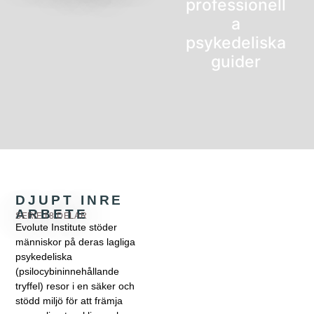
professionell
a
psykedeliska
guider
DJUPT INRE
ARBETE
SERIE I 8 DELAR
Evolute Institute stöder
människor på deras lagliga
psykedeliska
(psilocybininnehållande
tryffel) resor i en säker och
stödd miljö för att främja